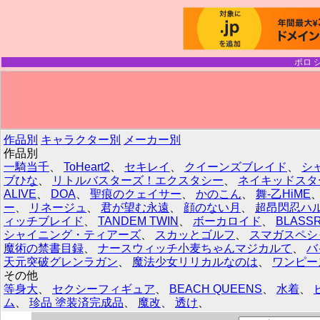
ポロ 
作品別
キャラクター別
メーカー別
作品別
一騎当千
、
ToHeart2
、
セキレイ
、
クイーンズブレイド
、
シ
ブひな
、
リトルバスターズ！エクスタシー
、
ネイキッドスタ
ALIVE
、
DOA
、
聖痕のクェイサー
、
かのこん
、
舞-乙HiME
ー
、
リネージュ
、
君が望む永遠
、
顔のない月
、
超昂閃忍ハ
ィッチブレイド
、
TANDEM TWIN
、
ボーカロイド
、
BLASSR
シャイニング・ティアーズ
、
スカッとゴルフ
、
スマガスペシ
魔術の禁書目録
、
ナースウィッチ小麦ちゃんマジカルて
、
バ
天元突破グレンラガン
、
魔法少女リリカルなのは
、
ワンピー
その他
等身大
、
セクシーフィギュア
、
BEACH QUEENS
、
水着
、
ム
、
珍品 塗装済完成品
、
魔改
、
透け
、